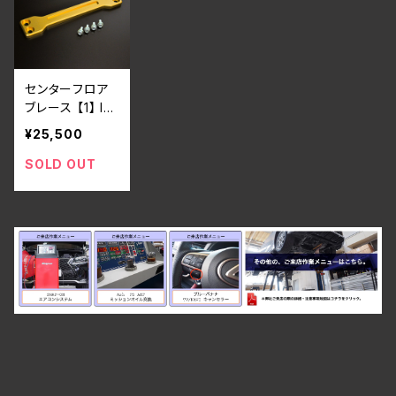
センターフロア
ブレース 【1】 IS
F/IS250/350(2
¥25,500
0系)、GS350/4
30/460/450h
SOLD OUT
(190系) CROW
N(200/180系)
用