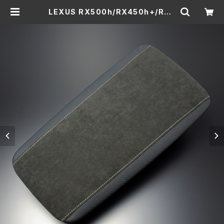
LEXUS RX500h/RX450h+/RX3
50h/RX350 ”レザーインテリ
ア” アームレスト | THINKDESIG
N公式ショッピングサイト