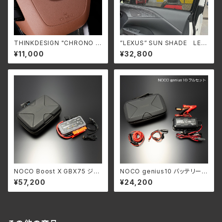
THINKDESIGN "CHRONO F
”LEXUS” SUN SHADE LEX
ORCE" for エアバック LEXUS
US RX500h,RX450h+,RX35
¥11,000
¥32,800
LBX/NX/RX
0h (TALH17,AALH16,TALA1
0,TALA15)
NOCO Boost X GBX75 ジャ
NOCO genius10 バッテリーチ
ンプスターターセット(本体)
ャージャー(本体)
¥57,200
¥24,200