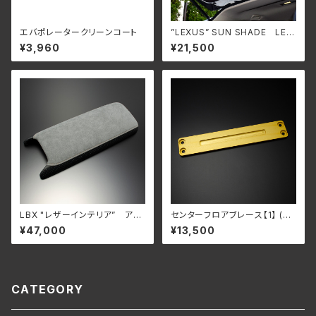
エバポレータークリーンコート
”LEXUS” SUN SHADE LEX
US RX200t/300/450h 用 (A
¥3,960
¥21,500
GL20/AGL25/GYL20/GYL25
系)
LBX "レザーインテリア” アー
センターフロアブレース【1】 (前
ムレスト
方・中央用) UX200/UX250h
¥47,000
¥13,500
用
CATEGORY