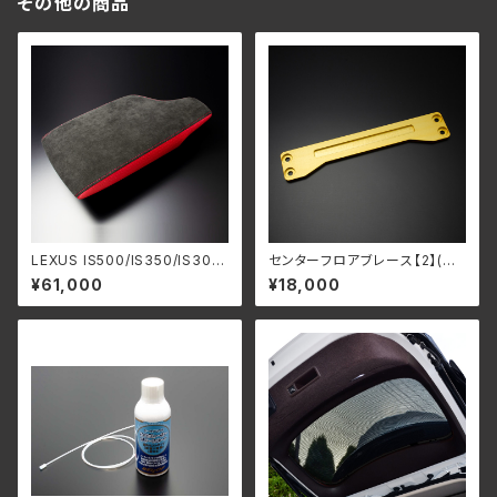
その他の商品
LEXUS IS500/IS350/IS300
センターフロアブレース【2】(後
h/IS300 レザーインテリア”
方用) UX200/UX250h用
¥61,000
¥18,000
アームレスト