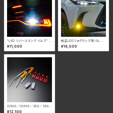
"LED リバースランプ バルブ" L
純正LEDフォグランプ用バル
EXUS NX(20系)・LBX・UX 専
ブ LEXUS UX・NX(20系)・R
¥11,000
¥16,500
用
X(17系)・LBX 用
IS500／IS300／350／350h
2021y〜 LEDウインカーバ
¥12,100