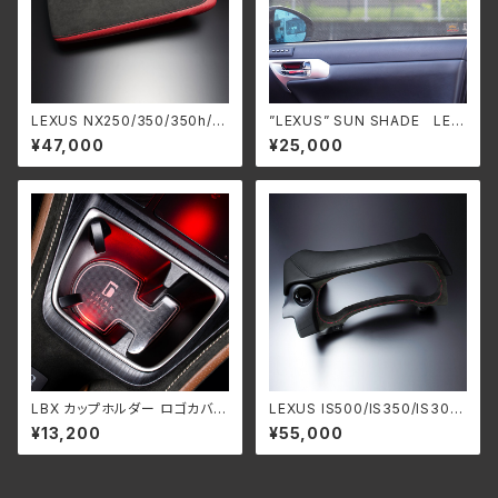
LEXUS NX250/350/350h/4
”LEXUS” SUN SHADE LEX
50h+ ”レザーインテリア” ア
US CT200h+ 用 (ZWA10系)
¥47,000
¥25,000
ームレスト
LBX カップホルダー ロゴカバー
LEXUS IS500/IS350/IS300
(前後セット)
h/IS300 レザーインテリア”
¥13,200
¥55,000
メータークラスター