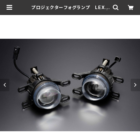
プロジェクターフォグランプ LEXU
S NX(20系)・RX(17系)・LBX 用 |
THINKDESIGN公式ショッピングサ
イト