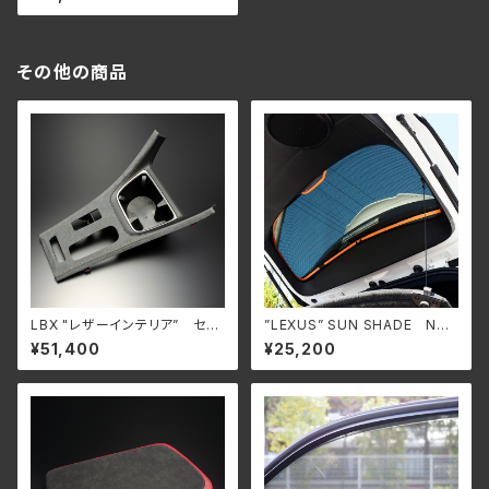
ルブキット
その他の商品
LBX "レザーインテリア” セン
”LEXUS” SUN SHADE NX2
ターコンソールパネル
00t/300/300h用 (AGZ10/AY
¥51,400
¥25,200
Z10系)