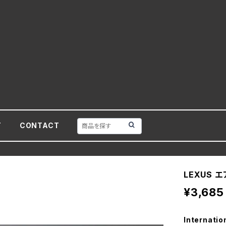
T
CONTACT
LEXUS 
¥3,685
Internatio