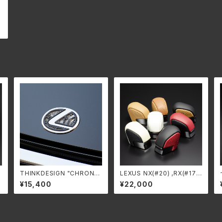
THINKDESIGN "CHRONO
LEXUS NX(#20) ,RX(#17),
FORCE" for LEXUS LBX
LBX, UX ”レザーインテリ
¥15,400
¥22,000
ア” シフトノブ