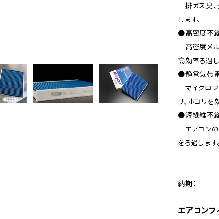
排ガス臭、タ
します。
●高密度不
高密度メルト
高効率ろ過し
●静電気帯
マイクロフ
リ、ホコリを
●短繊維不
エアコンの風
をろ過します
納期：
エアコンフ