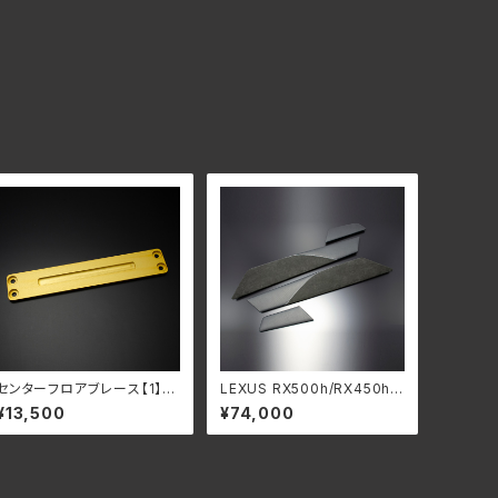
センターフロアブレース【1】
LEXUS RX500h/RX450h
(前方・中央用) UX200/UX2
+/RX350h/RX350 ”レザ
¥13,500
¥74,000
50h用
ーインテリア” センターコン
ソールサイド【左右：4pcs】