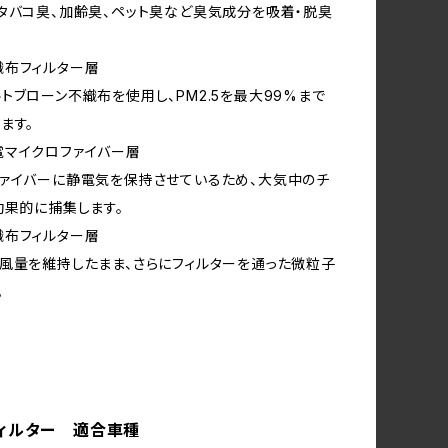
バコ臭、加齢臭、ペット臭など臭気成分を吸着・脱臭
織布フィルター層
ブローン不織布を使用し、PM2.5を最大99%まで
ます。
電マイクロファイバー層
ァイバーに静電気を保持させているため、大気中のチ
効果的に捕集します。
織布フィルター層
量を維持したまま、さらにフィルターを通った微粒子
。
ィルター 適合車種