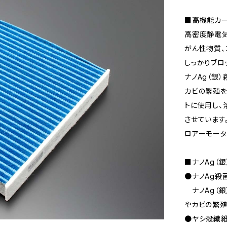
■高機能カー
高密度静電気
がん性物質、
しっかりブロ
ナノAg（銀
カビの繁殖を
トに使用し、
させています
ロアーモータ
■ナノAg（
●ナノAg殺
ナノAg（銀
やカビの繁殖
●ヤシ殻繊