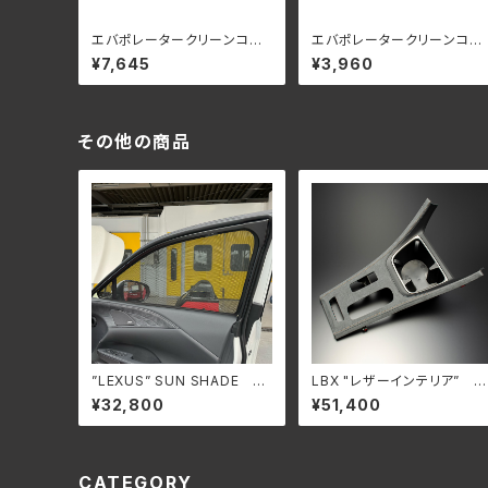
エバポレータークリーンコー
エバポレータークリーンコー
ト+LEXUS エアコンフィルタ
ト
¥7,645
¥3,960
ー セット
その他の商品
”LEXUS” SUN SHADE LE
LBX "レザーインテリア” セ
XUS RX500h,RX450h+,R
ンターコンソールパネル
¥32,800
¥51,400
X350h (TALH17,AALH16,T
ALA10,TALA15)
CATEGORY