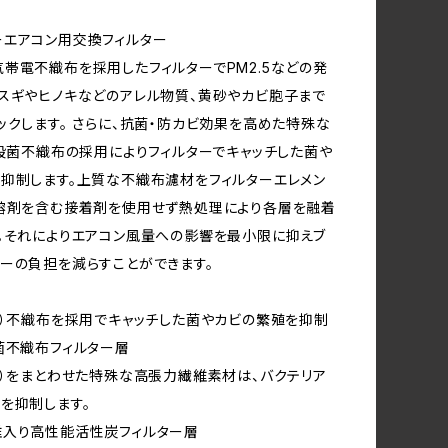
エアコン用交換フィルター
帯電不織布を採用したフィルターでPM2.5などの発
スギやヒノキなどのアレル物質、黄砂やカビ胞子まで
ックします。 さらに、抗菌・防カビ効果を高めた特殊な
）殺菌不織布の採用によりフィルターでキャッチした菌や
抑制します。上質な不織布濾材をフィルターエレメン
溶剤を含む接着剤を使用せず熱処理により各層を融着
。それによりエアコン風量への影響を最小限に抑えブ
ーの負担を減らすことができます。
銀）不織布を採用でキャッチした菌やカビの繁殖を抑制
菌不織布フィルター層
）をまとわせた特殊な高張力繊維素材は、バクテリア
を抑制します。
維入り高性能活性炭フィルター層