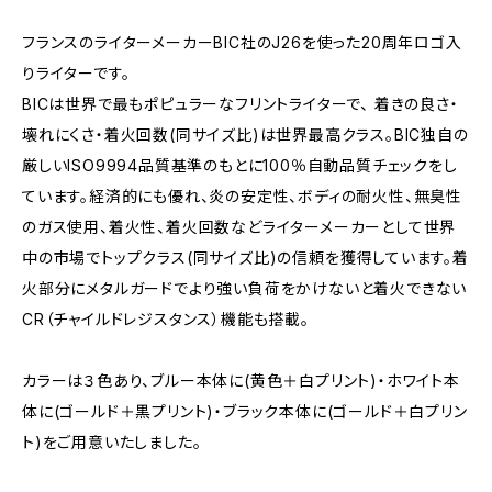
フランスのライターメーカーBIC社のJ26を使った20周年ロゴ入
りライターです。
BICは世界で最もポピュラーなフリントライターで、 着きの良さ・
壊れにくさ・着火回数(同サイズ比)は世界最高クラス。BIC独自の
厳しいISO9994品質基準のもとに100％自動品質チェックをし
ています。経済的にも優れ、炎の安定性、ボディの耐火性、無臭性
のガス使用、着火性、着火回数などライターメーカーとして世界
中の市場でトップクラス(同サイズ比)の信頼を獲得しています。着
火部分にメタルガードでより強い負荷をかけないと着火できない
CR（チャイルドレジスタンス）機能も搭載。
カラーは３色あり、ブルー本体に(黄色＋白プリント)・ホワイト本
体に(ゴールド＋黒プリント)・ブラック本体に(ゴールド＋白プリン
ト)をご用意いたしました。