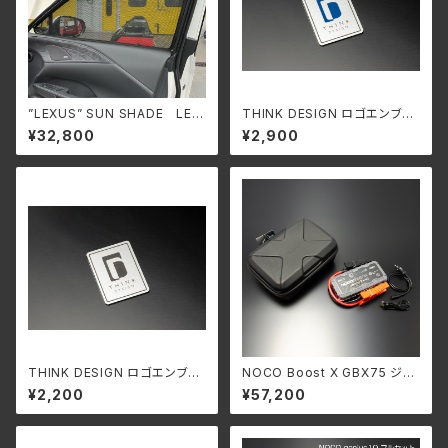
”LEXUS” SUN SHADE LEX
THINK DESIGN ロゴエンブレ
US RX500h,RX450h+,RX35
ム【C】BLUE Ver. 37×50
¥32,800
¥2,900
0h (TALH17,AALH16,TALA1
0,TALA15)
THINK DESIGN ロゴエンブレ
NOCO Boost X GBX75 ジャ
ム【C】 37×50
ンプスターターセット(本体)
¥2,200
¥57,200