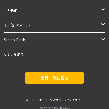
LEXUS CT200h
LEXUS IS200t/250/300/350/300h
LEXUS LBX
LED製品
LEXUS RX200t/300/450h (20系)
LEXUS UX200/250h
LEXUS NX250/350/350h/450h+
その他・アメニティー
LEXUS UX200/250h
LEXUS RC200t/350/300h
LEXUS UX200/250h
エンブレム・カッティングステッカー
Stomp Earth
LEXUS RX500h/RX450h+/RX350
LEXUS RC F(USC10)
LEXUS RX500h/RX450h+/RX350
NOCO
GOAL ZERO用
ケミカル用品
LEXUS IS500/350/350h/300
LEXUS GS250/350/300h/450h
LEXUS LBX
”LEXUS” SUN SHADE
エンブレム
商品一覧に戻る
LEXUS LBX
LEXUS GS F(URL10)
LEXUS IS500/ 350/ 300 / 300h
LEXUS UX300h
LEXUS ES300h
© THINKDESIGN公式ショッピングサイト
Powered by