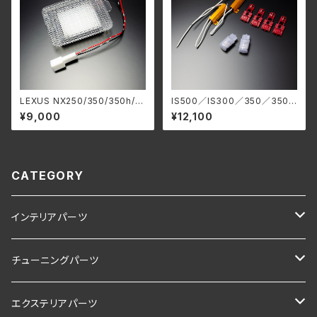
LEXUS NX250/350/350h/4
IS500／IS300／350／350h
50h+ バックドアランプ
2021y〜 LEDウインカーバ
¥9,000
¥12,100
ルブキット
CATEGORY
インテリアパーツ
LEXUS NX250/350/350h/450h+
チューニングパーツ
LEXUS NX200t/300/300h (10系)
LEXUS NX250/350/350h/450h+
エクステリアパーツ