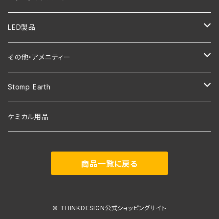
LEXUS CT200h
LEXUS IS200t/250/300/350/300h
LEXUS LBX
LED製品
LEXUS RX200t/300/450h (20系)
LEXUS UX200/250h
LEXUS NX250/350/350h/450h+
その他・アメニティー
LEXUS UX200/250h
LEXUS RC200t/350/300h
LEXUS UX200/250h
エンブレム・カッティングステッカー
Stomp Earth
LEXUS RX500h/RX450h+/RX350
LEXUS RC F(USC10)
LEXUS RX500h/RX450h+/RX350
NOCO
GOAL ZERO用
ケミカル用品
LEXUS IS500/350/350h/300
LEXUS GS250/350/300h/450h
LEXUS LBX
”LEXUS” SUN SHADE
エンブレム
商品一覧に戻る
LEXUS LBX
LEXUS GS F(URL10)
LEXUS IS500/ 350/ 300 / 300h
LEXUS UX300h
LEXUS ES300h
© THINKDESIGN公式ショッピングサイト