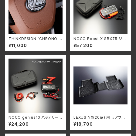
THINKDESIGN "CHRONO F
NOCO Boost X GBX75 ジャ
ORCE" for エアバック LEXUS
ンプスターターセット(本体)
¥11,000
¥57,200
LBX/NX/RX
NOCO genius10 バッテリーチ
LEXUS NX(20系) 用 リアフロ
ャージャー(本体)
アマット
¥24,200
¥18,700