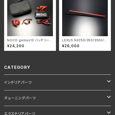
NOCO genius10 バッテリーチ
LEXUS NX250/350/350h/4
ャージャー(本体)
50h+ ”レザーインテリア” セ
¥24,200
¥26,000
ンターコンソール サイドパネル
(助手席側)
CATEGORY
インテリアパーツ
LEXUS NX250/350/350h/450h+
チューニングパーツ
LEXUS NX200t/300/300h (10系)
LEXUS NX250/350/350h/450h+
エクステリアパーツ