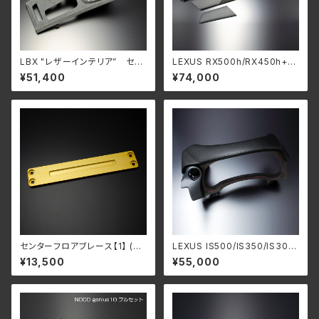
LBX "レザーインテリア” セン
LEXUS RX500h/RX450h+/R
ターコンソールパネル
X350h/RX350 ”レザーイン
¥51,400
¥74,000
テリア” センターコンソールサ
イド【左右：4pcs】
センターフロアブレース【1】 (前
LEXUS IS500/IS350/IS300
方・中央用) UX200/UX250h
h/IS300 レザーインテリア”
¥13,500
¥55,000
用
メータークラスター